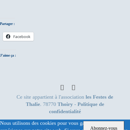
Partager :
Facebook
J’aime ça :
Ce site appartient à l'association
les Festes de
Thalie
. 78770
Thoiry
-
Politique de
confidentialité
Nous utilisons des cookies pour vous garantir la meilleure
Abonnez-vous